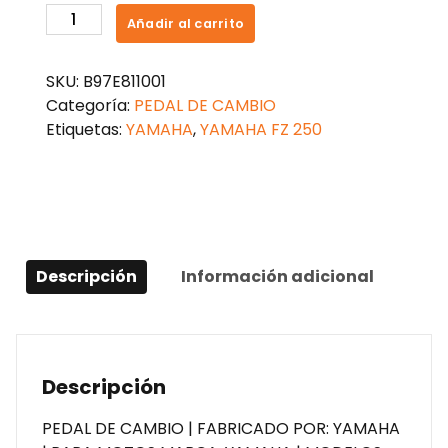
PEDAL
Añadir al carrito
DE
CAMBIOS
SKU:
B97E811001
FZ
Categoría:
PEDAL DE CAMBIO
250
Etiquetas:
YAMAHA
,
YAMAHA FZ 250
cantidad
Descripción
Información adicional
Descripción
PEDAL DE CAMBIO | FABRICADO POR: YAMAHA