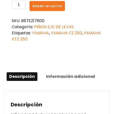
PIÑON
Añadir al carrito
ARBOL
LEVAS
SKU:
B97E217600
FZ
Categoría:
PIÑON EJE DE LEVAS
250
Etiquetas:
YAMAHA
,
YAMAHA FZ 250
,
YAMAHA
cantidad
XTZ 250
Descripción
Información adicional
Descripción