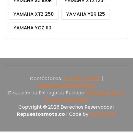
YAMAHA SZ 150R
YAMAHA XTZ 125
YAMAHA XTZ 250
YAMAHA YBR 125
YAMAHA YCZ 110
Contáctanos:
+57 301 177 5165‬
|
web@repuestosmoto.co
Dirección de Entrega de Pedidos:
Calle 66 # 25-15,
Bogotá, Colombia.
Copyright © 2026 Derechos Reservados |
Repuestosmoto.co
| Code by
SERVICIO.IT