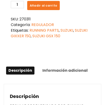
REGULADOR
Añadir al carrito
GIXXER
150
SKU:
270311
cantidad
Categoría:
REGULADOR
Etiquetas:
RUNNING PARTS
,
SUZUKI
,
SUZUKI
GIXXER 150
,
SUZUKI GSX 150
Descripción
Información adicional
Descripción