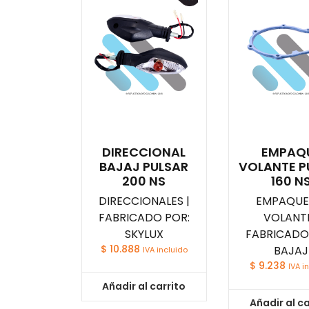
DIRECCIONAL
EMPAQ
BAJAJ PULSAR
VOLANTE P
200 NS
160 N
DIRECCIONALES |
EMPAQUE
FABRICADO POR:
VOLANTE
SKYLUX
FABRICADO
$
10.888
BAJAJ
IVA incluido
$
9.238
IVA i
Añadir al carrito
Añadir al ca