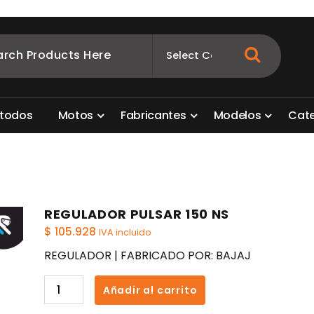
ombia
s para motos. Aquí está lo que necesitas
t
o
d
o
s
M
o
t
o
s
F
a
b
r
i
c
a
n
t
e
s
M
o
d
e
l
o
s
C
a
t
REGULADOR PULSAR 150 NS
$
105.928
IVA incluido
REGULADOR | FABRICADO POR: BAJAJ
REGULADOR
Añadir al carrito
PULSAR