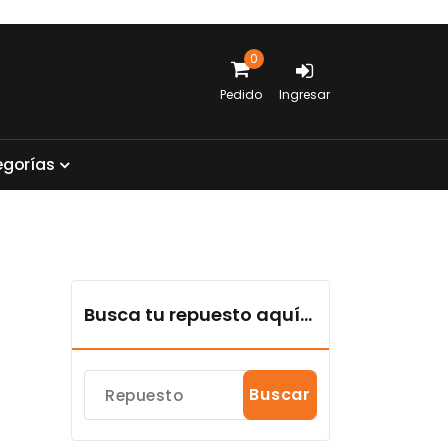
0
Pedido
Ingresar
e
g
o
r
í
a
s
Busca tu repuesto aquí...
Buscar