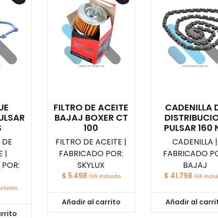
UE
FILTRO DE ACEITE
CADENILLA 
ULSAR
BAJAJ BOXER CT
DISTRIBUCI
S
100
PULSAR 160 
 DE
FILTRO DE ACEITE |
CADENILLA |
 |
FABRICADO POR:
FABRICADO PO
 POR:
SKYLUX
BAJAJ
$
5.498
$
41.798
IVA incluido
IVA inclu
ncluido
Añadir al carrito
Añadir al carri
rrito