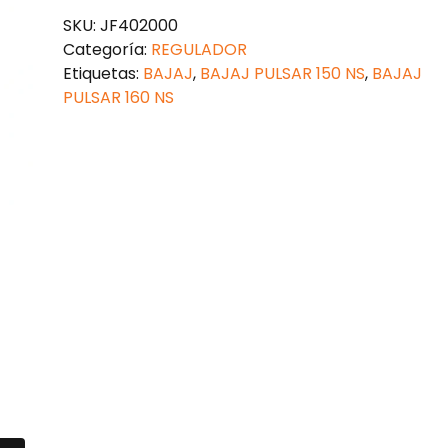
150
SKU:
JF402000
NS
Categoría:
REGULADOR
cantidad
Etiquetas:
BAJAJ
,
BAJAJ PULSAR 150 NS
,
BAJAJ
PULSAR 160 NS