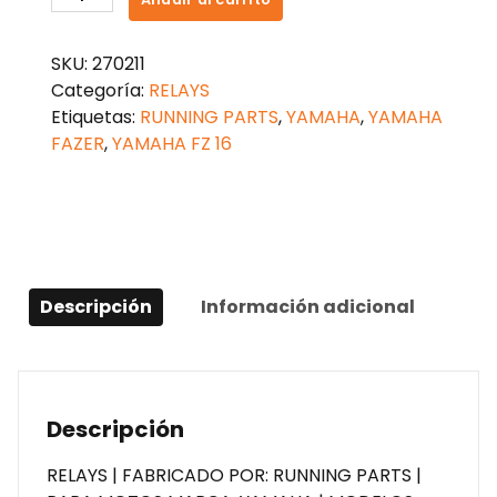
DE
ENCENDIDO
SKU:
270211
FZ
Categoría:
RELAYS
16
Etiquetas:
RUNNING PARTS
,
YAMAHA
,
YAMAHA
cantidad
FAZER
,
YAMAHA FZ 16
Descripción
Información adicional
Descripción
RELAYS | FABRICADO POR: RUNNING PARTS |