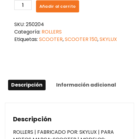
ROLLERS
Añadir al carrito
10
GRAMOS
SKU:
250204
SCOOTER
Categoría:
ROLLERS
150
Etiquetas:
SCOOTER
,
SCOOTER 150
,
SKYLUX
VARIAS
cantidad
Descripción
Información adicional
Descripción
ROLLERS | FABRICADO POR: SKYLUX | PARA