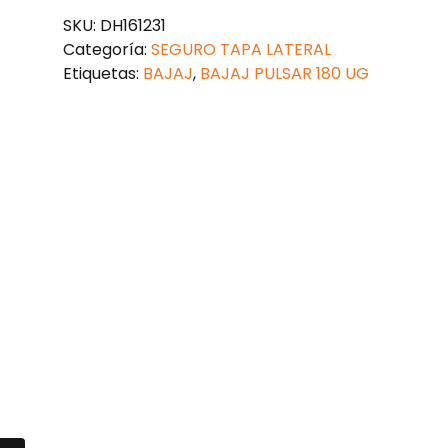
LATERAL
SKU:
DH161231
PULSAR
Categoría:
SEGURO TAPA LATERAL
180
Etiquetas:
BAJAJ
,
BAJAJ PULSAR 180 UG
UG
cantidad