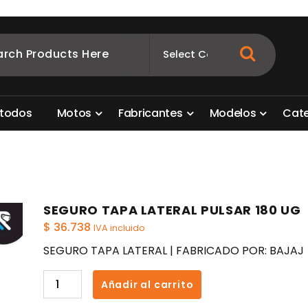
ombia
s para motos. Aquí está lo que necesitas
t
o
d
o
s
M
o
t
o
s
F
a
b
r
i
c
a
n
t
e
s
M
o
d
e
l
o
s
C
a
t
SEGURO TAPA LATERAL PULSAR 180 UG
$
36.738
IVA incluido
SEGURO TAPA LATERAL | FABRICADO POR: BAJAJ
SEGURO
Añadir al carrito
TAPA