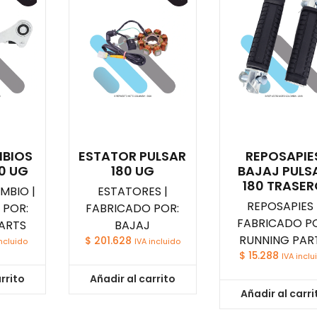
MBIOS
ESTATOR PULSAR
REPOSAPIE
0 UG
180 UG
BAJAJ PULS
180 TRASE
MBIO |
ESTATORES |
REPOSAPIES 
 POR:
FABRICADO POR:
FABRICADO PO
ARTS
BAJAJ
RUNNING PAR
$
201.628
incluido
IVA incluido
$
15.288
IVA inclu
rrito
Añadir al carrito
Añadir al carri