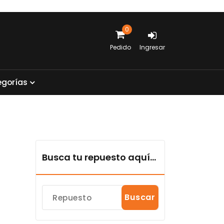
0
Pedido
Ingresar
e
g
o
r
í
a
s
Busca tu repuesto aquí...
Buscar