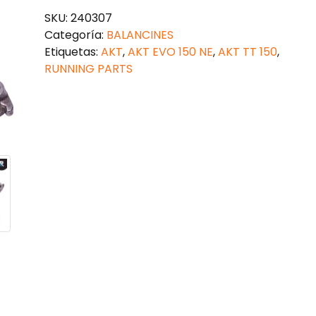
AKT150
SKU:
240307
(DOS
Categoría:
BALANCINES
PIEZAS)
Etiquetas:
AKT
,
AKT EVO 150 NE
,
AKT TT 150
,
cantidad
RUNNING PARTS