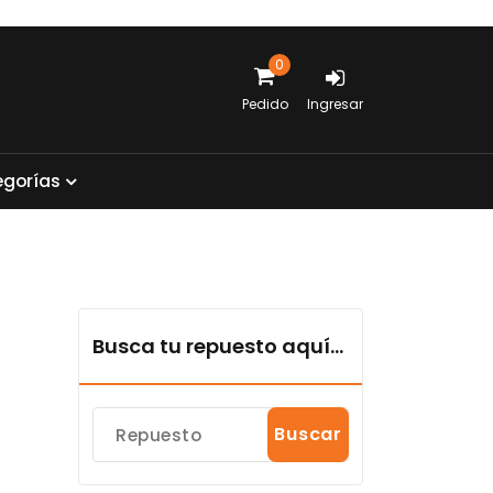
0
Pedido
Ingresar
e
g
o
r
í
a
s
Busca tu repuesto aquí...
Buscar