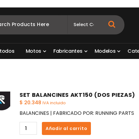
ombia
s para motos. Aquí está lo que necesitas
t
o
d
o
s
M
o
t
o
s
F
a
b
r
i
c
a
n
t
e
s
M
o
d
e
l
o
s
C
a
t
SET BALANCINES AKT150 (DOS PIEZAS)
$
20.348
IVA incluido
BALANCINES | FABRICADO POR: RUNNING PARTS
SET
Añadir al carrito
BALANCINES