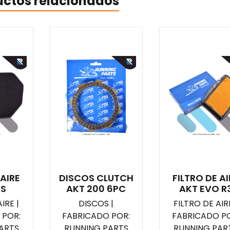
uctos relacionados
 AIRE
DISCOS CLUTCH
FILTRO DE AI
0S
AKT 200 6PC
AKT EVO R
IRE |
DISCOS |
FILTRO DE AIRE
 POR:
FABRICADO POR:
FABRICADO PO
ARTS
RUNNING PARTS
RUNNING PAR