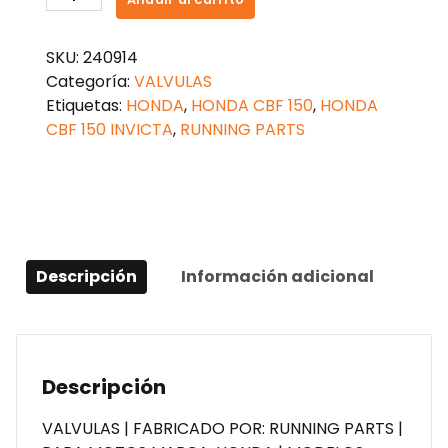
VALVULAS
HONDA
SKU:
240914
CBF
Categoría:
VALVULAS
150
Etiquetas:
HONDA
,
HONDA CBF 150
,
HONDA
cantidad
CBF 150 INVICTA
,
RUNNING PARTS
Descripción
Información adicional
Descripción
VALVULAS | FABRICADO POR: RUNNING PARTS |