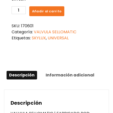
VALVULA
Añadir al carrito
SELLOMATIC
DE
SKU:
170601
LUJO
Categoría:
VALVULA SELLOMATIC
CURVA
Etiquetas:
SKYLUX
,
UNIVERSAL
cantidad
Descripción
Información adicional
Descripción