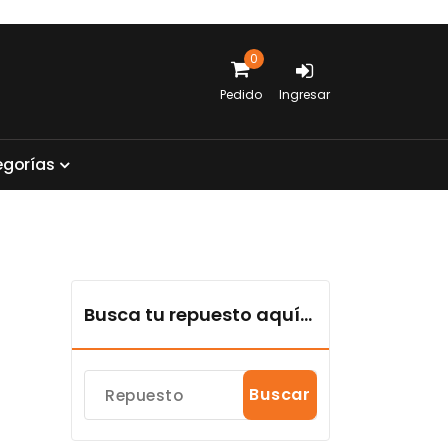
0
Pedido
Ingresar
e
g
o
r
í
a
s
Busca tu repuesto aquí...
Buscar