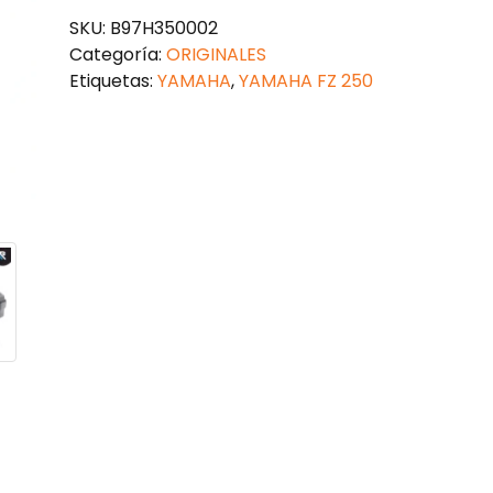
250
SKU:
B97H350002
cantidad
Categoría:
ORIGINALES
Etiquetas:
YAMAHA
,
YAMAHA FZ 250