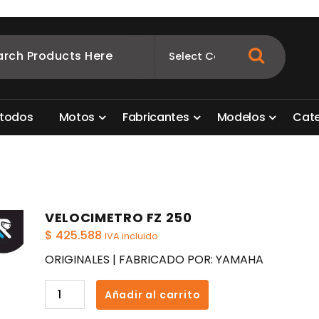
ombia
s para motos. Aquí está lo que necesitas
t
o
d
o
s
M
o
t
o
s
F
a
b
r
i
c
a
n
t
e
s
M
o
d
e
l
o
s
C
a
t
VELOCIMETRO FZ 250
$
425.588
IVA incluido
ORIGINALES | FABRICADO POR: YAMAHA
VELOCIMETRO
Añadir al carrito
FZ