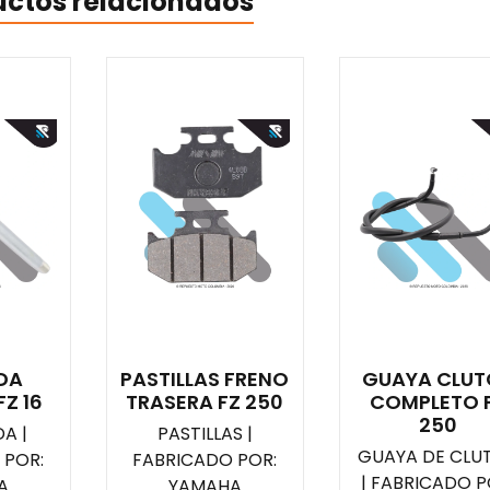
uctos relacionados
EDA
PASTILLAS FRENO
GUAYA CLUT
Z 16
TRASERA FZ 250
COMPLETO 
250
A |
PASTILLAS |
GUAYA DE CLU
 POR:
FABRICADO POR:
| FABRICADO P
A
YAMAHA