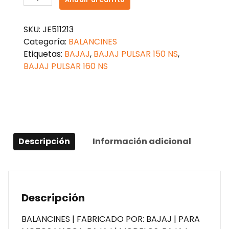
ESCAPE
PULSAR
SKU:
JE511213
160
Categoría:
BALANCINES
NS
Etiquetas:
BAJAJ
,
BAJAJ PULSAR 150 NS
,
cantidad
BAJAJ PULSAR 160 NS
Descripción
Información adicional
Descripción
BALANCINES | FABRICADO POR: BAJAJ | PARA