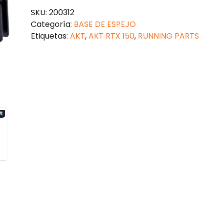
IZQUIERDA
SKU:
200312
AKT
Categoría:
BASE DE ESPEJO
RTX
Etiquetas:
AKT
,
AKT RTX 150
,
RUNNING PARTS
150
cantidad