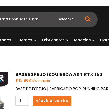
ombia
s para motos. Aquí está lo que necesitas
t
o
d
o
s
M
o
t
o
s
F
a
b
r
i
c
a
n
t
e
s
M
o
d
e
l
o
s
C
a
t
BASE ESPEJO IZQUIERDA AKT RTX 150
$
12.868
IVA incluido
BASE DE ESPEJO | FABRICADO POR: RUNNING PAR
BASE
Añadir al carrito
ESPEJO