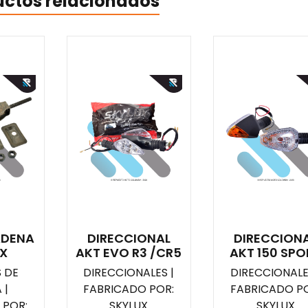
uctos relacionados
ADENA
DIRECCIONAL
DIRECCION
TX
AKT EVO R3 /CR5
AKT 150 SPO
 DE
DIRECCIONALES |
DIRECCIONALE
 |
FABRICADO POR:
FABRICADO PO
 POR:
SKYLUX
SKYLUX