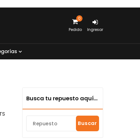
0
Pedido
Ingresar
e
g
o
r
í
a
s
Busca tu repuesto aquí...
TS
Buscar