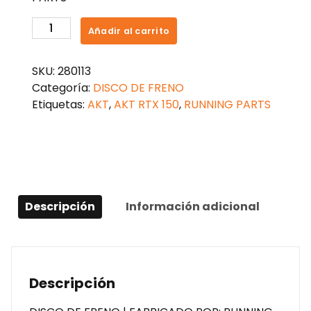
DISCO
Añadir al carrito
DE
FRENO
SKU:
280113
TRASERO
Categoría:
DISCO DE FRENO
AKT
Etiquetas:
AKT
,
AKT RTX 150
,
RUNNING PARTS
RTX
150
cantidad
Descripción
Información adicional
Descripción