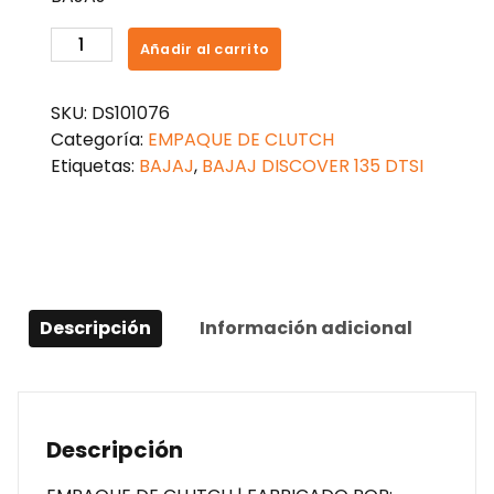
EMPAQUE
Añadir al carrito
VOLANTE
DISCOVER
SKU:
DS101076
135
Categoría:
EMPAQUE DE CLUTCH
DTSI
Etiquetas:
BAJAJ
,
BAJAJ DISCOVER 135 DTSI
cantidad
Descripción
Información adicional
Descripción