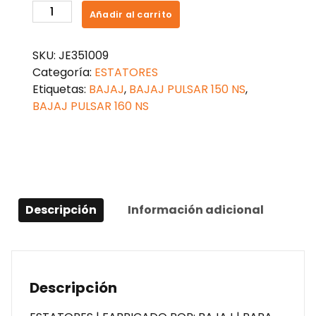
ESTATOR
Añadir al carrito
PULSAR
160
SKU:
JE351009
NS
Categoría:
ESTATORES
CARBURADA
Etiquetas:
BAJAJ
,
BAJAJ PULSAR 150 NS
,
cantidad
BAJAJ PULSAR 160 NS
Descripción
Información adicional
Descripción