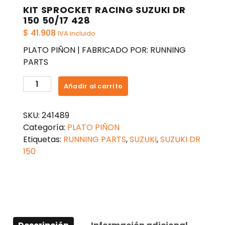
KIT SPROCKET RACING SUZUKI DR
150 50/17 428
$
41.908
IVA incluido
PLATO PIÑON | FABRICADO POR: RUNNING
PARTS
KIT
Añadir al carrito
SPROCKET
RACING
SKU:
241489
SUZUKI
Categoría:
PLATO PIÑON
DR
Etiquetas:
RUNNING PARTS
,
SUZUKI
,
SUZUKI DR
150
150
50/17
428
cantidad