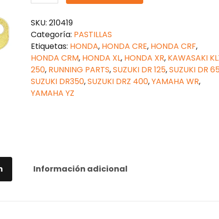
FRENO
CERÁMICAS
SKU:
210419
YAMAHA
Categoría:
PASTILLAS
YZ
Etiquetas:
HONDA
,
HONDA CRE
,
HONDA CRF
,
125
HONDA CRM
,
HONDA XL
,
HONDA XR
,
KAWASAKI KL
cantidad
250
,
RUNNING PARTS
,
SUZUKI DR 125
,
SUZUKI DR 6
SUZUKI DR350
,
SUZUKI DRZ 400
,
YAMAHA WR
,
YAMAHA YZ
n
Información adicional