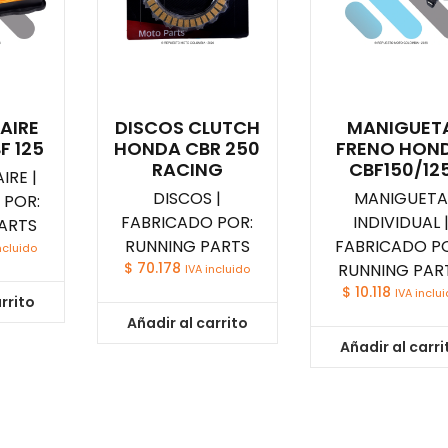
 AIRE
DISCOS CLUTCH
MANIGUET
F 125
HONDA CBR 250
FRENO HON
RACING
CBF150/12
IRE |
DISCOS |
MANIGUETA
 POR:
FABRICADO POR:
INDIVIDUAL 
ARTS
RUNNING PARTS
FABRICADO PO
ncluido
$
70.178
RUNNING PAR
IVA incluido
$
10.118
IVA inclu
rrito
Añadir al carrito
Añadir al carri