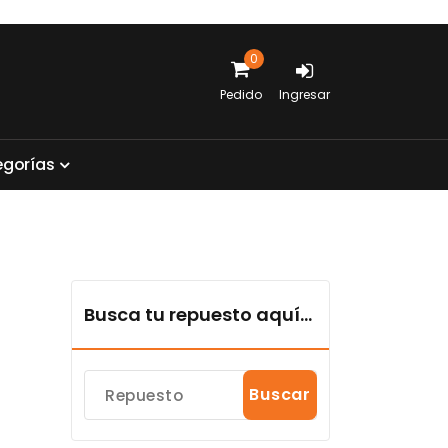
0
Pedido
Ingresar
e
g
o
r
í
a
s
Busca tu repuesto aquí...
Buscar