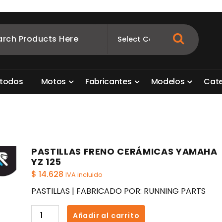
ombia
s para motos. Aquí está lo que necesitas
t
o
d
o
s
M
o
t
o
s
F
a
b
r
i
c
a
n
t
e
s
M
o
d
e
l
o
s
C
a
t
PASTILLAS FRENO CERÁMICAS YAMAHA
YZ 125
$
14.628
IVA incluido
PASTILLAS | FABRICADO POR: RUNNING PARTS
PASTILLAS
Añadir al carrito