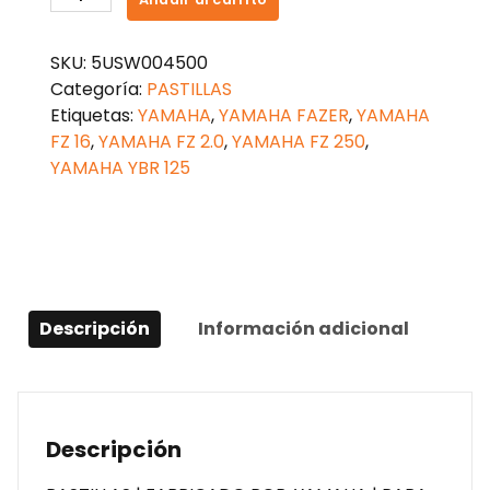
FRENO
FZ
SKU:
5USW004500
16
Categoría:
PASTILLAS
cantidad
Etiquetas:
YAMAHA
,
YAMAHA FAZER
,
YAMAHA
FZ 16
,
YAMAHA FZ 2.0
,
YAMAHA FZ 250
,
YAMAHA YBR 125
Descripción
Información adicional
Descripción