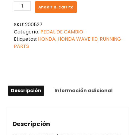
PEDAL
Añadir al carrito
DE
CAMBIOS
SKU:
200527
WAVE110
Categoría:
PEDAL DE CAMBIO
S
Etiquetas:
HONDA
,
HONDA WAVE 110
,
RUNNING
cantidad
PARTS
Descripción
Información adicional
Descripción