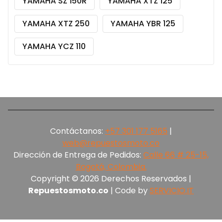
YAMAHA SZ 150R
YAMAHA XTZ 125
YAMAHA XTZ 250
YAMAHA YBR 125
YAMAHA YCZ 110
Contáctanos:
+57 301 177 5165‬
|
web@repuestosmoto.co
Dirección de Entrega de Pedidos:
Calle 66 # 25-15,
Bogotá, Colombia.
Copyright © 2026 Derechos Reservados |
Repuestosmoto.co
| Code by
SERVICIO.IT