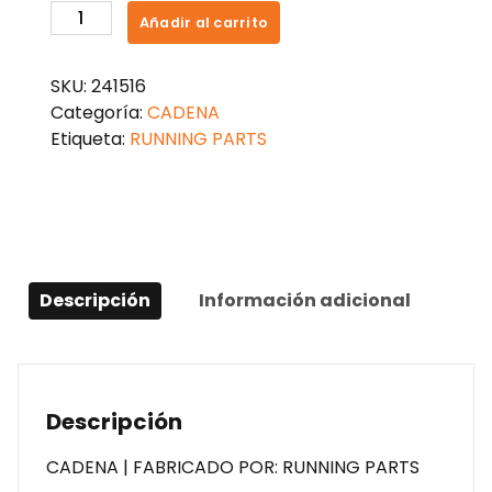
CADENA
Añadir al carrito
RUNNING
PARTS
SKU:
241516
RACING
Categoría:
CADENA
REFORZADA
Etiqueta:
RUNNING PARTS
BUJE
SOLIDO
428HS-
132
cantidad
Descripción
Información adicional
Descripción
CADENA | FABRICADO POR: RUNNING PARTS