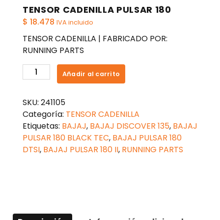
TENSOR CADENILLA PULSAR 180
$
18.478
IVA incluido
TENSOR CADENILLA | FABRICADO POR:
RUNNING PARTS
TENSOR
Añadir al carrito
CADENILLA
PULSAR
SKU:
241105
180
Categoría:
TENSOR CADENILLA
cantidad
Etiquetas:
BAJAJ
,
BAJAJ DISCOVER 135
,
BAJAJ
PULSAR 180 BLACK TEC
,
BAJAJ PULSAR 180
DTSI
,
BAJAJ PULSAR 180 II
,
RUNNING PARTS