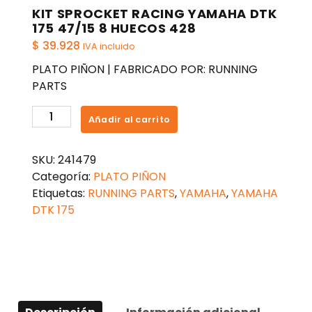
KIT SPROCKET RACING YAMAHA DTK
175 47/15 8 HUECOS 428
$
39.928
IVA incluido
PLATO PIÑON | FABRICADO POR: RUNNING
PARTS
KIT
Añadir al carrito
SPROCKET
RACING
SKU:
241479
YAMAHA
Categoría:
PLATO PIÑON
DTK
Etiquetas:
RUNNING PARTS
,
YAMAHA
,
YAMAHA
175
DTK 175
47/15
8
HUECOS
428
cantidad