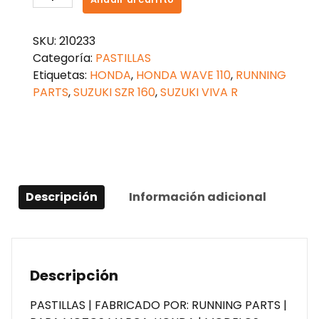
FRENO
SUZUKI
SKU:
210233
VIVA
Categoría:
PASTILLAS
R
Etiquetas:
HONDA
,
HONDA WAVE 110
,
RUNNING
115
PARTS
,
SUZUKI SZR 160
,
SUZUKI VIVA R
cantidad
Descripción
Información adicional
Descripción
PASTILLAS | FABRICADO POR: RUNNING PARTS |