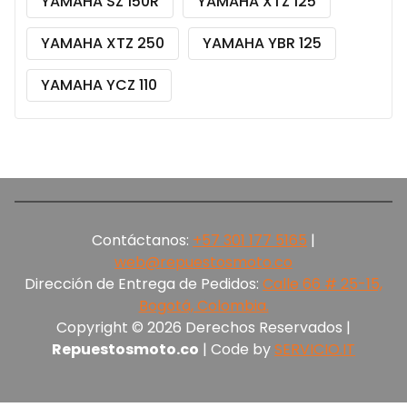
YAMAHA SZ 150R
YAMAHA XTZ 125
YAMAHA XTZ 250
YAMAHA YBR 125
YAMAHA YCZ 110
Contáctanos:
+57 301 177 5165‬
|
web@repuestosmoto.co
Dirección de Entrega de Pedidos:
Calle 66 # 25-15,
Bogotá, Colombia.
Copyright © 2026 Derechos Reservados |
Repuestosmoto.co
| Code by
SERVICIO.IT